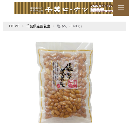
HOME
千葉県産落花生
塩ゆで（140ｇ）